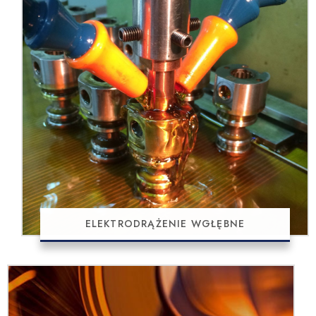
ELEKTRODRĄŻENIE WGŁĘBNE